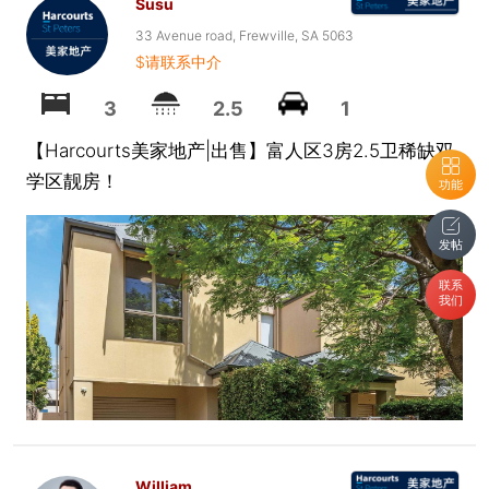
Susu
33 Avenue road, Frewville, SA 5063
$请联系中介
3
2.5
1
【Harcourts美家地产|出售】富人区3房2.5卫稀缺双
学区靓房！
功能
发帖
联系
我们
William