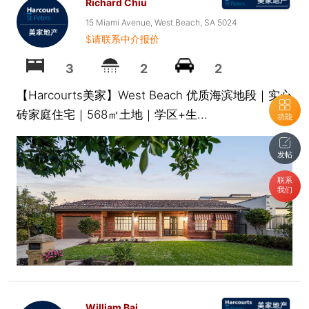
Richard Chiu
15 Miami Avenue, West Beach, SA 5024
$请联系中介报价
3
2
2
【Harcourts美家】West Beach 优质海滨地段｜实心
砖家庭住宅｜568㎡土地｜学区+生...
功能
发帖
联系
我们
William Bai