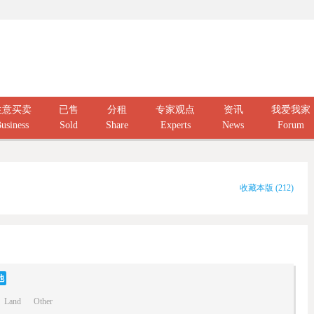
生意买卖
已售
分租
专家观点
资讯
我爱我家
usiness
Sold
Share
Experts
News
Forum
收藏本版
(
212
)
他
Land
Other