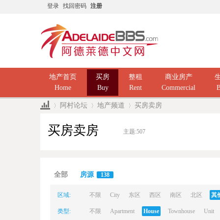
登录
找回密码
注册
地产首页
买房
整租
商业房产
Home
Buy
Rent
Commercial
B
阿村论坛
地产频道
买房卖房
买房卖房
主题:
507
Ad
»
›
›
全部
房源
138
区域:
不限
City
东区
西区
南区
北区
其
类型:
不限
Apartment
House
Townhouse
Unit