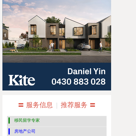
〓 服务信息
|
推荐服务 〓
移民留学专家
房地产公司