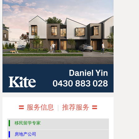
〓 服务信息
|
推荐服务 〓
移民留学专家
房地产公司