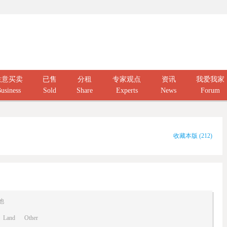
生意买卖
已售
分租
专家观点
资讯
我爱我家
usiness
Sold
Share
Experts
News
Forum
收藏本版
(
212
)
他
Land
Other