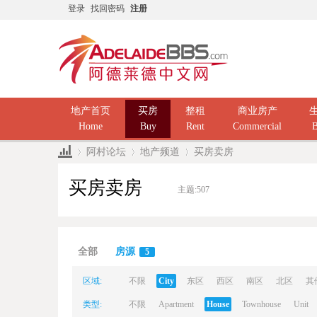
登录
找回密码
注册
地产首页
买房
整租
商业房产
Home
Buy
Rent
Commercial
B
阿村论坛
地产频道
买房卖房
买房卖房
主题:
507
Ad
»
›
›
全部
房源
5
区域:
不限
City
东区
西区
南区
北区
其
类型:
不限
Apartment
House
Townhouse
Unit