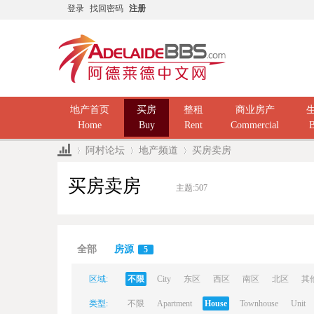
登录
找回密码
注册
地产首页
买房
整租
商业房产
Home
Buy
Rent
Commercial
B
阿村论坛
地产频道
买房卖房
买房卖房
主题:
507
Ad
»
›
›
全部
房源
5
区域:
不限
City
东区
西区
南区
北区
其
类型:
不限
Apartment
House
Townhouse
Unit