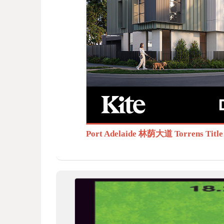
BB
S.c
Port Adelaide 林荫大道 Torrens T
om