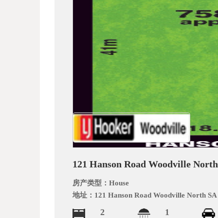
_
121 Hanson Road Woodville North
阿
房产类型：
House
地址：
121 Hanson Road Woodville North SA
2
1