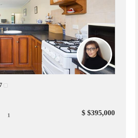
7
$ $395,000
1