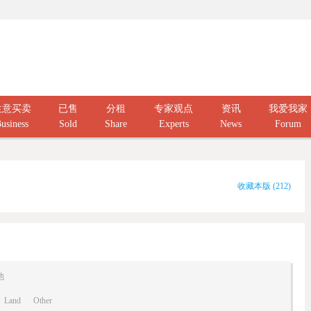
生意买卖
已售
分租
专家观点
资讯
我爱我家
usiness
Sold
Share
Experts
News
Forum
收藏本版
(
212
)
他
Land
Other