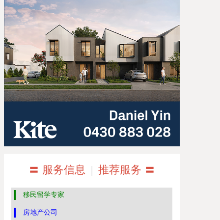
〓 服务信息
|
推荐服务 〓
移民留学专家
房地产公司