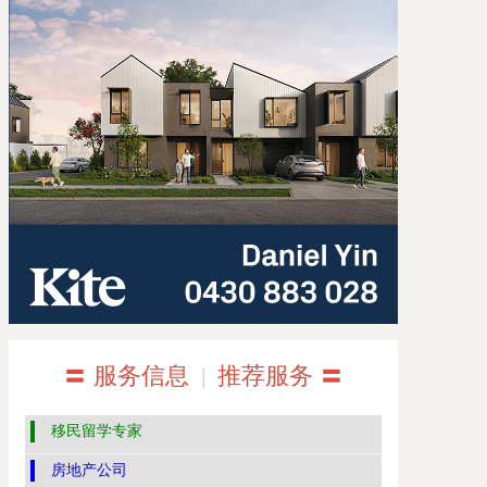
〓 服务信息
|
推荐服务 〓
移民留学专家
房地产公司