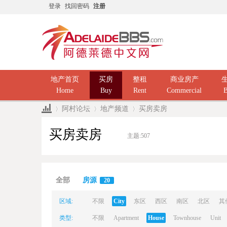
登录
找回密码
注册
地产首页
买房
整租
商业房产
Home
Buy
Rent
Commercial
B
阿村论坛
地产频道
买房卖房
买房卖房
主题:
507
Ad
»
›
›
全部
房源
20
区域:
不限
City
东区
西区
南区
北区
其
类型:
不限
Apartment
House
Townhouse
Unit