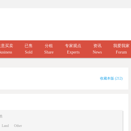
生意买卖
已售
分租
专家观点
资讯
我爱我家
usiness
Sold
Share
Experts
News
Forum
收藏本版
(
212
)
他
Land
Other