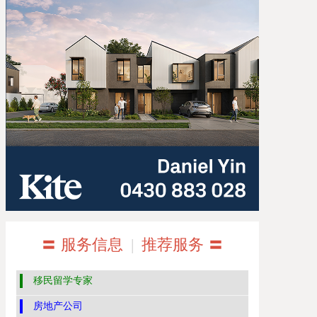
〓 服务信息
|
推荐服务 〓
移民留学专家
房地产公司