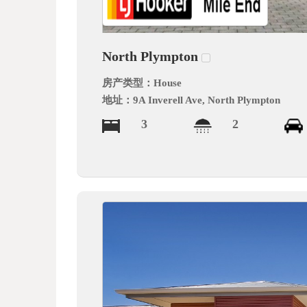
德
North Plympton
房产类型：
House
地址：
9A Inverell Ave, North Plympton
3
2
中