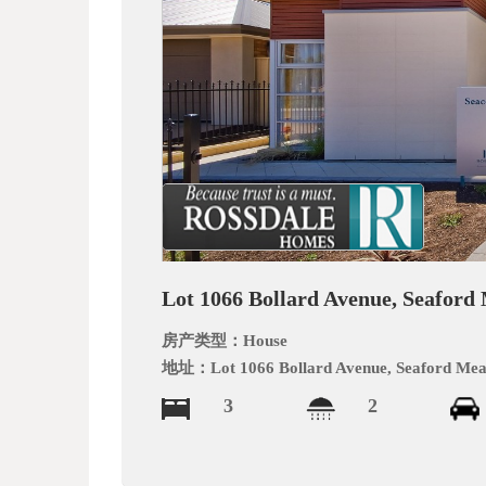
文
网
Lot 1066 Bollard Avenue, Seafor
房产类型：
House
地址：
Lot 1066 Bollard Avenue, Seaford Me
3
2
_