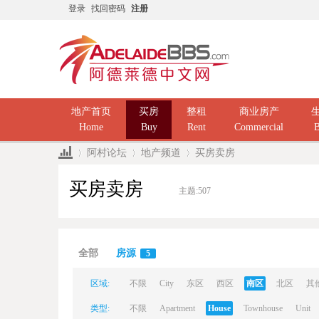
登录
找回密码
注册
地产首页
买房
整租
商业房产
Home
Buy
Rent
Commercial
B
阿村论坛
地产频道
买房卖房
买房卖房
主题:
507
Ad
»
›
›
全部
房源
5
区域:
不限
City
东区
西区
南区
北区
其
类型:
不限
Apartment
House
Townhouse
Unit