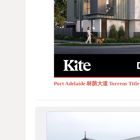
BB
S.c
Port Adelaide 林荫大道 Torrens T
om