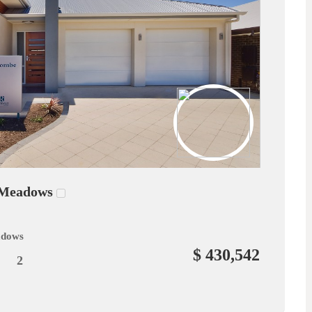
d Meadows
adows
$ 430,542
2