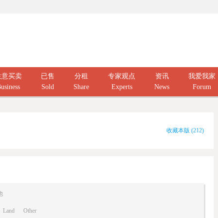
生意买卖
已售
分租
专家观点
资讯
我爱我家
usiness
Sold
Share
Experts
News
Forum
收藏本版
(
212
)
他
Land
Other