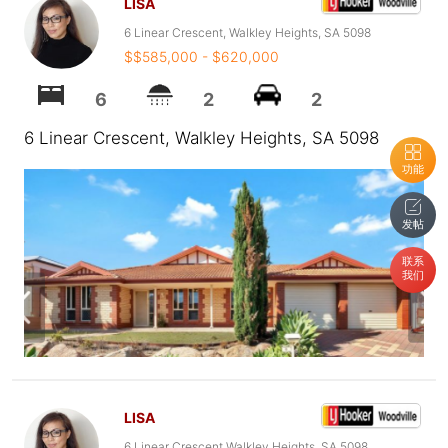
LISA
6 Linear Crescent, Walkley Heights, SA 5098
$$585,000 - $620,000
6
2
2
6 Linear Crescent, Walkley Heights, SA 5098
功能
发帖
联系
我们
LISA
6 Linear Crescent Walkley Heights, SA 5098