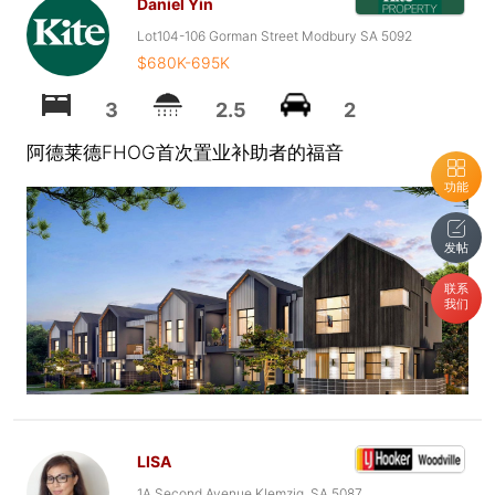
Daniel Yin
Lot104-106 Gorman Street Modbury SA 5092
$680K-695K
3
2.5
2
阿德莱德FHOG首次置业补助者的福音
功能
发帖
联系
我们
LISA
1A Second Avenue Klemzig, SA 5087