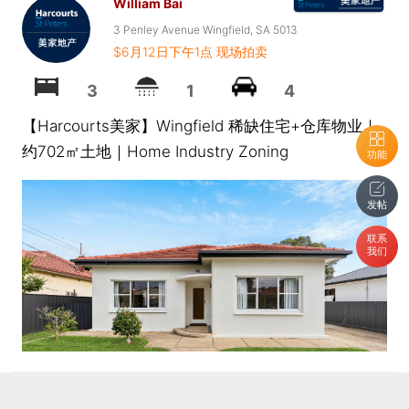
William Bai
3 Penley Avenue Wingfield, SA 5013
$6月12日下午1点 现场拍卖
3
1
4
【Harcourts美家】Wingfield 稀缺住宅+仓库物业｜
约702㎡土地｜Home Industry Zoning
功能
发帖
联系
我们