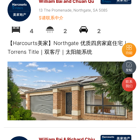
William Bai and Chuan Qu
13 The Promenade, Northgate, SA 5085
$请联系中介
4
2
2
【Harcourts美家】Northgate 优质四房家庭住宅｜
Torrens Title｜双客厅｜太阳能系统
功能
发帖
联系
我们
William Bai & Richard Chiu