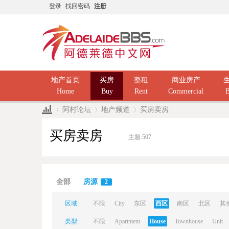
登录
找回密码
注册
地产首页
买房
整租
商业房产
Home
Buy
Rent
Commercial
B
阿村论坛
地产频道
买房卖房
买房卖房
主题:
507
Ad
»
›
›
全部
房源
2
区域:
不限
City
东区
西区
南区
北区
其
类型:
不限
Apartment
House
Townhouse
Unit