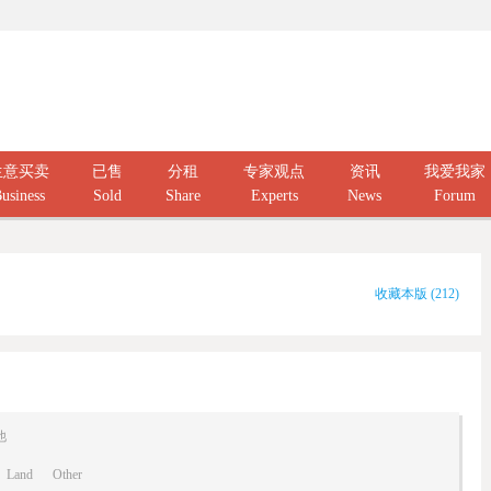
生意买卖
已售
分租
专家观点
资讯
我爱我家
usiness
Sold
Share
Experts
News
Forum
收藏本版
(
212
)
他
Land
Other