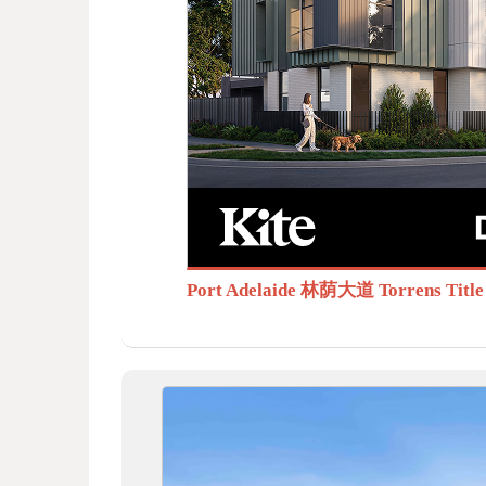
BB
S.c
Port Adelaide 林荫大道 Torrens T
om