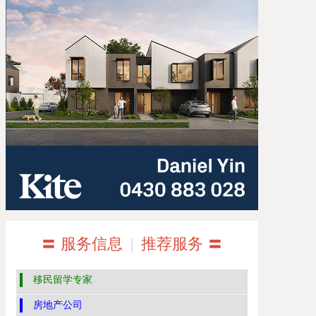
〓 服务信息
|
推荐服务 〓
移民留学专家
房地产公司