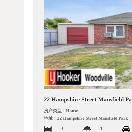
_
22 Hampshire Street Mansfield P
阿
房产类型：
House
地址：
22 Hampshire Street Mansfield Park
3
1