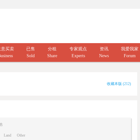
生意买卖
已售
分租
专家观点
资讯
我爱我家
usiness
Sold
Share
Experts
News
Forum
收藏本版
(
212
)
他
Land
Other