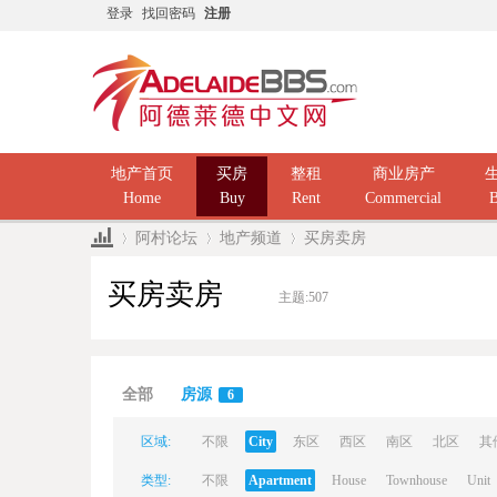
登录
找回密码
注册
地产首页
买房
整租
商业房产
Home
Buy
Rent
Commercial
B
阿村论坛
地产频道
买房卖房
买房卖房
主题:
507
Ad
»
›
›
全部
房源
6
区域:
不限
City
东区
西区
南区
北区
其
类型:
不限
Apartment
House
Townhouse
Unit