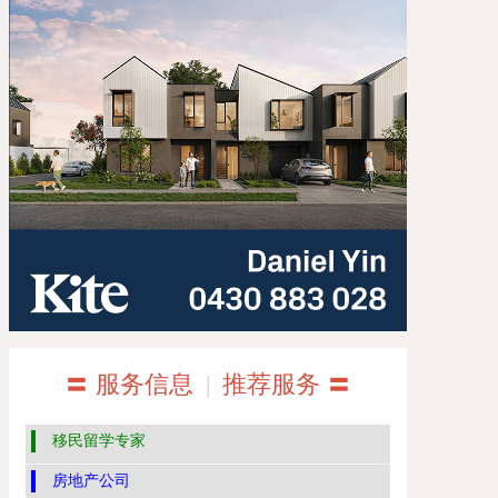
〓 服务信息
|
推荐服务 〓
移民留学专家
房地产公司