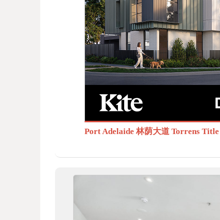
BB
S.c
Port Adelaide 林荫大道 Torrens T
om