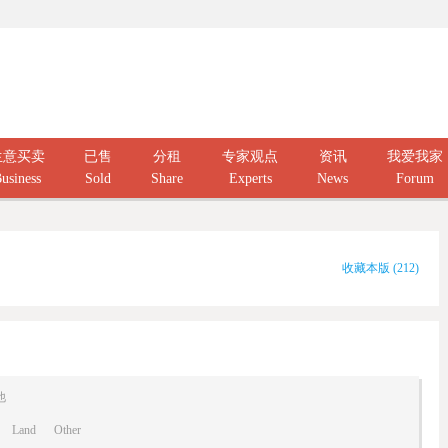
生意买卖
已售
分租
专家观点
资讯
我爱我家
usiness
Sold
Share
Experts
News
Forum
收藏本版
(
212
)
他
Land
Other