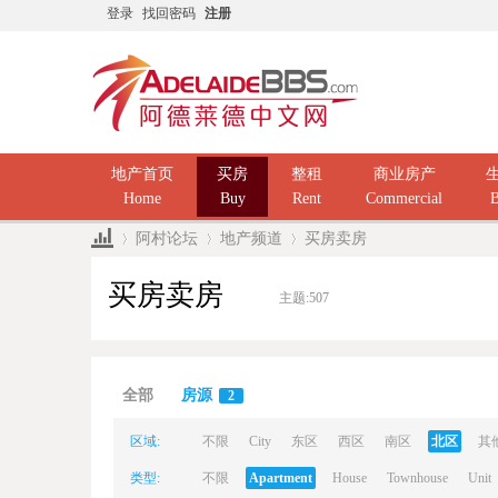
登录
找回密码
注册
地产首页
买房
整租
商业房产
Home
Buy
Rent
Commercial
B
阿村论坛
地产频道
买房卖房
买房卖房
主题:
507
Ad
»
›
›
全部
房源
2
区域:
不限
City
东区
西区
南区
北区
其
类型:
不限
Apartment
House
Townhouse
Unit