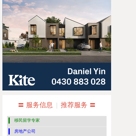
〓 服务信息
|
推荐服务 〓
移民留学专家
房地产公司