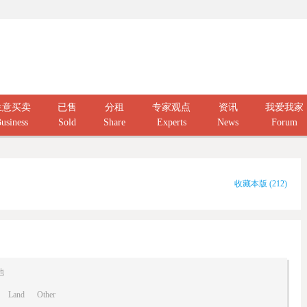
生意买卖
已售
分租
专家观点
资讯
我爱我家
usiness
Sold
Share
Experts
News
Forum
收藏本版
(
212
)
他
Land
Other