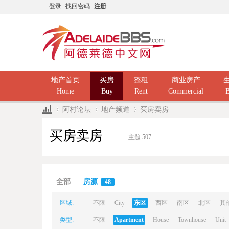
登录
找回密码
注册
地产首页
买房
整租
商业房产
Home
Buy
Rent
Commercial
B
阿村论坛
地产频道
买房卖房
买房卖房
主题:
507
Ad
»
›
›
全部
房源
48
区域:
不限
City
东区
西区
南区
北区
其
类型:
不限
Apartment
House
Townhouse
Unit