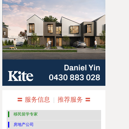
〓 服务信息
|
推荐服务 〓
移民留学专家
房地产公司