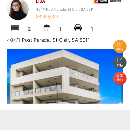
LISA
404/1 Post Parade, St Clair, SA 5011
$$299,000
2
1
1
404/1 Post Parade, St Clair, SA 5011
功能
发帖
联系
我们