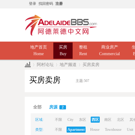
登录
找回密码
注册
地产首页
买房
整租
商业房产
Home
Buy
Rent
Commercial
B
阿村论坛
地产频道
买房卖房
买房卖房
主题:
507
Ad
»
›
›
全部
房源
2
区域:
不限
City
东区
西区
南区
北区
其
类型:
不限
Apartment
House
Townhouse
Unit