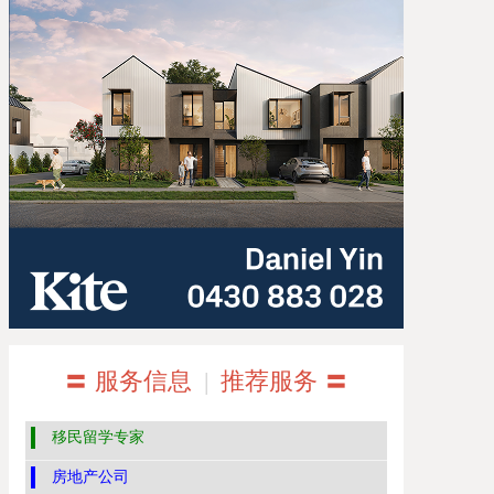
〓 服务信息
|
推荐服务 〓
移民留学专家
房地产公司