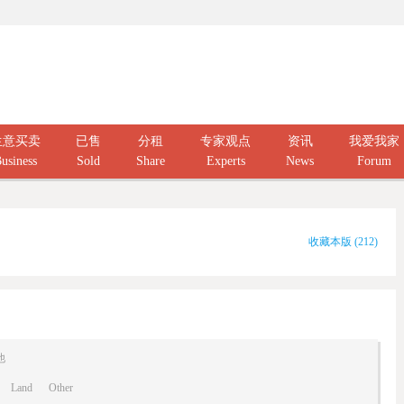
生意买卖
已售
分租
专家观点
资讯
我爱我家
usiness
Sold
Share
Experts
News
Forum
收藏本版
(
212
)
他
Land
Other