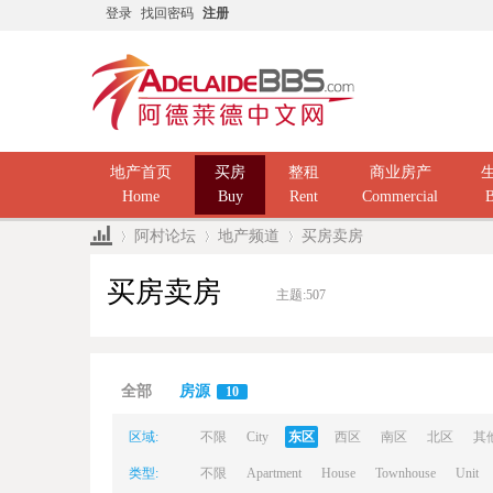
登录
找回密码
注册
地产首页
买房
整租
商业房产
Home
Buy
Rent
Commercial
B
阿村论坛
地产频道
买房卖房
买房卖房
主题:
507
Ad
»
›
›
全部
房源
10
区域:
不限
City
东区
西区
南区
北区
其
类型:
不限
Apartment
House
Townhouse
Unit