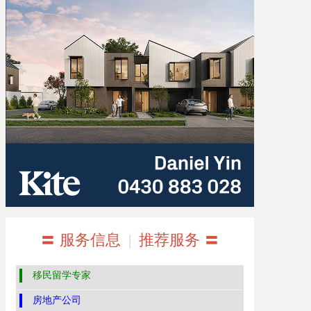
〓 服务信息
|
推荐服务 〓
移民留学专家
房地产公司