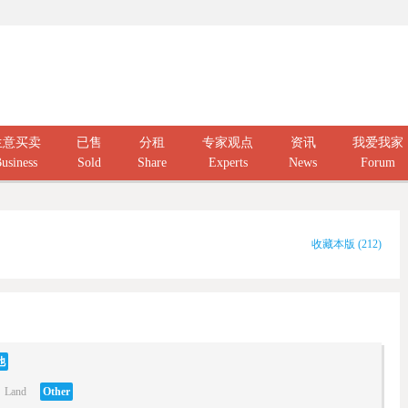
生意买卖
已售
分租
专家观点
资讯
我爱我家
usiness
Sold
Share
Experts
News
Forum
收藏本版
(
212
)
他
Land
Other