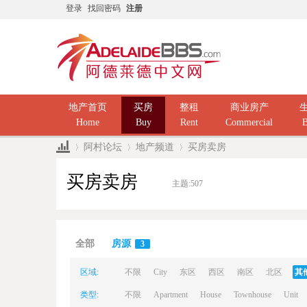
登录
找回密码
注册
地产首页
买房
整租
商业房产
Home
Buy
Rent
Commercial
B
阿村论坛
地产频道
买房卖房
买房卖房
主题:
507
Ad
»
›
›
全部
房源
3
区域:
不限
City
东区
西区
南区
北区
其
类型:
不限
Apartment
House
Townhouse
Unit