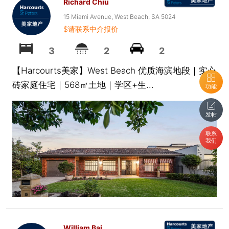
Richard Chiu
15 Miami Avenue, West Beach, SA 5024
$请联系中介报价
3
2
2
【Harcourts美家】West Beach 优质海滨地段｜实心
砖家庭住宅｜568㎡土地｜学区+生...
功能
发帖
联系
我们
William Bai