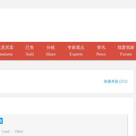
生意买卖
已售
分租
专家观点
资讯
我爱我家
usiness
Sold
Share
Experts
News
Forum
收藏本版
(
212
)
他
Land
Other