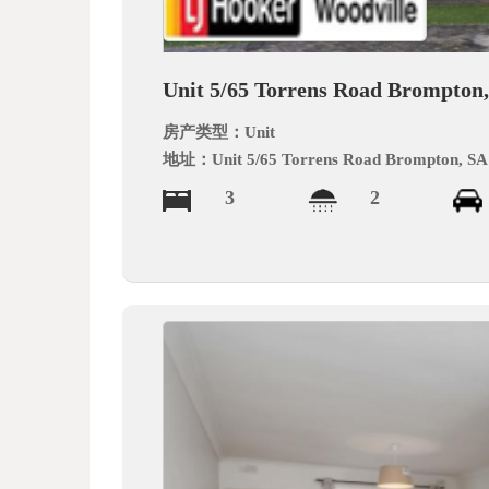
德
Unit 5/65 Torrens Road Brompton,
房产类型：
Unit
地址：
Unit 5/65 Torrens Road Brompton, SA
3
2
中