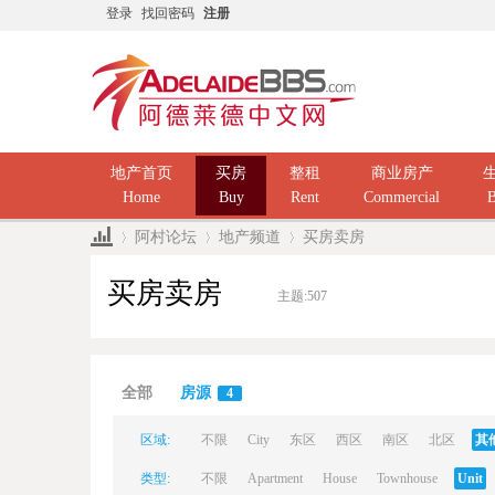
登录
找回密码
注册
地产首页
买房
整租
商业房产
Home
Buy
Rent
Commercial
B
阿村论坛
地产频道
买房卖房
买房卖房
主题:
507
Ad
»
›
›
全部
房源
4
区域:
不限
City
东区
西区
南区
北区
其
类型:
不限
Apartment
House
Townhouse
Unit