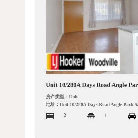
文
网
Unit 10/280A Days Road Angle Pa
房产类型：
Unit
地址：
Unit 10/280A Days Road Angle Park S
2
1
_