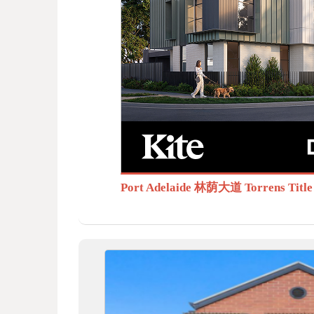
BB
S.c
Port Adelaide 林荫大道 Torrens T
om