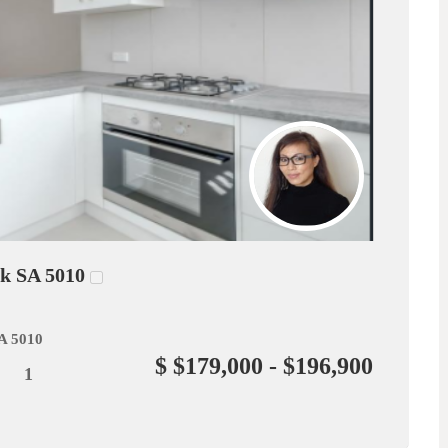
rk SA 5010
A 5010
$ $179,000 - $196,900
1