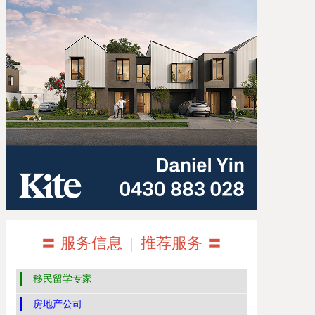
〓 服务信息
|
推荐服务 〓
移民留学专家
房地产公司