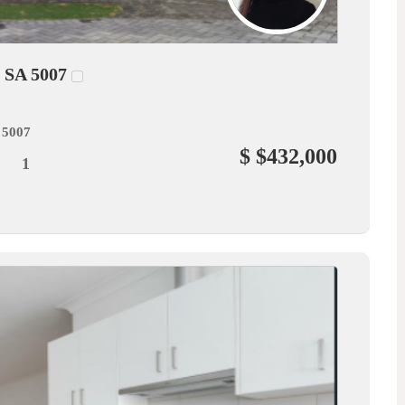
 SA 5007
 5007
$ $432,000
1