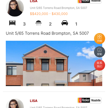
LISA
Unit 5/65 Torrens Road Brompton, SA 5007
$$420,000 - $430,000
3
2
1
Unit 5/65 Torrens Road Brompton, SA 5007
功能
发帖
联系
我们
LISA
Unit 5/65 Torrens Road Brompton, SA 5007