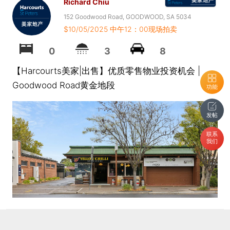
Richard Chiu
152 Goodwood Road, GOODWOOD, SA 5034
$10/05/2025 中午12：00现场拍卖
0
3
8
【Harcourts美家|出售】优质零售物业投资机会 |
Goodwood Road黄金地段
功能
发帖
联系
我们