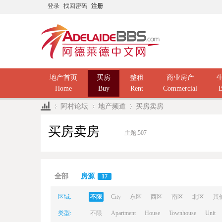
登录
找回密码
注册
地产首页
买房
整租
商业房产
Home
Buy
Rent
Commercial
B
阿村论坛
地产频道
买房卖房
买房卖房
主题:
507
Ad
»
›
›
全部
房源
17
区域:
不限
City
东区
西区
南区
北区
其
类型:
不限
Apartment
House
Townhouse
Unit