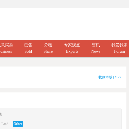
生意买卖
已售
分租
专家观点
资讯
我爱我家
usiness
Sold
Share
Experts
News
Forum
收藏本版
(
212
)
他
Land
Other