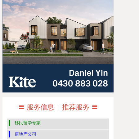
〓 服务信息
|
推荐服务 〓
移民留学专家
房地产公司