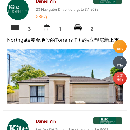
Daniel Yin
23 Navigator Drive Northgate SA 5085
$85万
3
1
2
Northgate黄金地段的Torrens Title独立靓房新上市
功能
发帖
联系
我们
Daniel Yin
Lot104-106 Gorman Street Modbury SA 5092