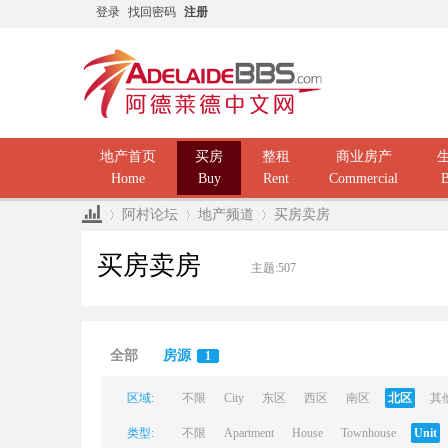
登录
找回密码
注册
地产首页
买房
整租
商业房产
Home
Buy
Rent
Commercial
B
阿村论坛
地产频道
买房卖房
买房卖房
主题:
507
Ad
»
›
›
全部
房源
1
区域:
不限
City
东区
西区
南区
北区
其
类型:
不限
Apartment
House
Townhouse
Unit