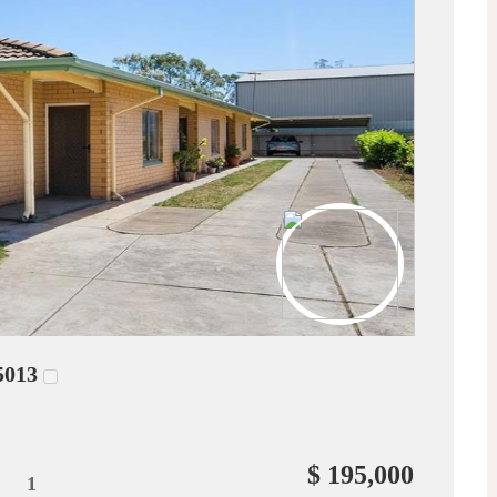
5013
$ 195,000
1