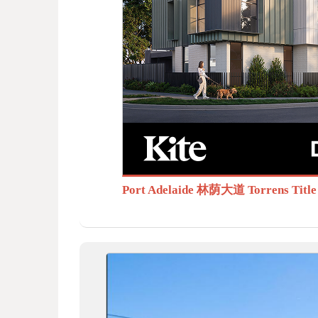
BB
S.c
Port Adelaide 林荫大道 Torrens T
om