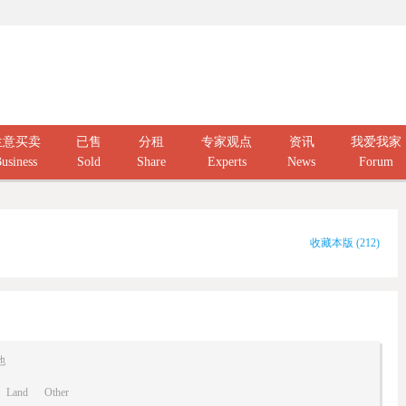
生意买卖
已售
分租
专家观点
资讯
我爱我家
usiness
Sold
Share
Experts
News
Forum
收藏本版
(
212
)
他
Land
Other