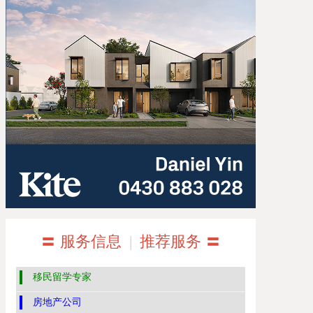
〓 服务信息
|
推荐服务 〓
移民留学专家
房地产公司