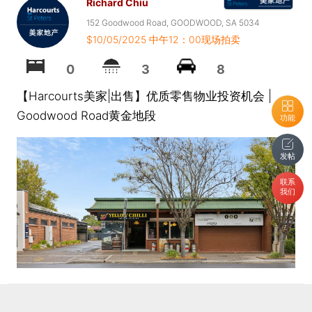
Richard Chiu
152 Goodwood Road, GOODWOOD, SA 5034
$10/05/2025 中午12：00现场拍卖
0
3
8
【Harcourts美家|出售】优质零售物业投资机会 |
Goodwood Road黄金地段
功能
发帖
联系
我们