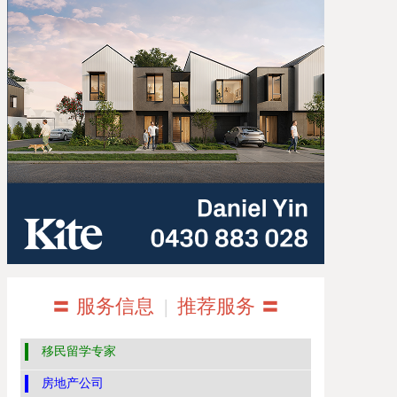
〓 服务信息
|
推荐服务 〓
移民留学专家
房地产公司