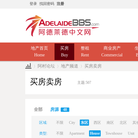
登录
找回密码
注册
地产首页
买房
整租
商业房产
Home
Buy
Rent
Commercial
B
阿村论坛
地产频道
买房卖房
买房卖房
主题:
507
Ad
»
›
›
全部
房源
48
区域:
不限
City
东区
西区
南区
北区
其
类型:
不限
Apartment
House
Townhouse
Unit