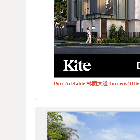
BB
S.c
Port Adelaide 林荫大道 Torrens T
om