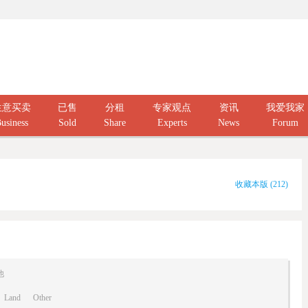
生意买卖
已售
分租
专家观点
资讯
我爱我家
usiness
Sold
Share
Experts
News
Forum
收藏本版
(
212
)
他
Land
Other