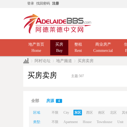
登录
找回密码
注册
地产首页
买房
整租
商业房产
Home
Buy
Rent
Commercial
B
阿村论坛
地产频道
买房卖房
买房卖房
主题:
507
Ad
»
›
›
全部
房源
4
区域:
不限
City
东区
西区
南区
北区
其
类型:
不限
Apartment
House
Townhouse
Unit