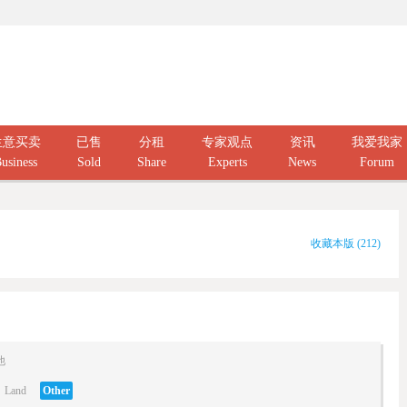
生意买卖
已售
分租
专家观点
资讯
我爱我家
usiness
Sold
Share
Experts
News
Forum
收藏本版
(
212
)
他
Land
Other