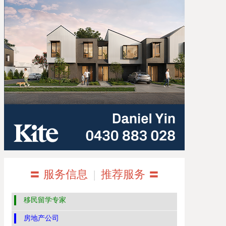
〓 服务信息
|
推荐服务 〓
移民留学专家
房地产公司