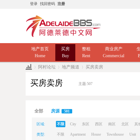
登录
找回密码
注册
地产首页
买房
整租
商业房产
Home
Buy
Rent
Commercial
B
阿村论坛
地产频道
买房卖房
买房卖房
主题:
507
Ad
»
›
›
全部
房源
501
区域:
不限
City
东区
西区
南区
北区
其
类型:
不限
Apartment
House
Townhouse
Unit