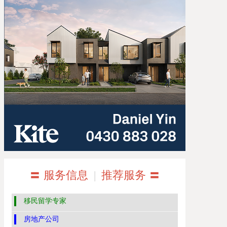
〓 服务信息
|
推荐服务 〓
移民留学专家
房地产公司