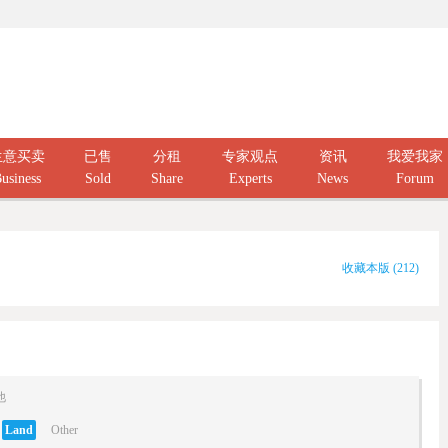
生意买卖
已售
分租
专家观点
资讯
我爱我家
usiness
Sold
Share
Experts
News
Forum
收藏本版
(
212
)
他
Land
Other