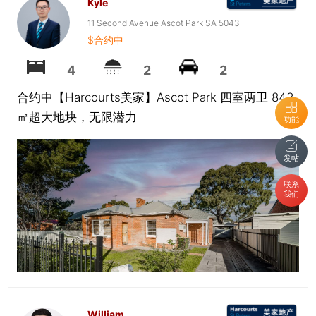
Kyle
11 Second Avenue Ascot Park SA 5043
$合约中
4
2
2
合约中【Harcourts美家】Ascot Park 四室两卫 843
㎡超大地块，无限潜力
功能
发帖
联系
我们
William