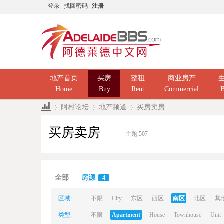
登录
找回密码
注册
地产首页
买房
整租
商业房产
Home
Buy
Rent
Commercial
B
阿村论坛
地产频道
买房卖房
买房卖房
主题:
507
Ad
»
›
›
全部
房源
4
区域:
不限
City
东区
西区
南区
北区
其
类型:
不限
Apartment
House
Townhouse
Unit