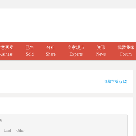
生意买卖
已售
分租
专家观点
资讯
我爱我家
usiness
Sold
Share
Experts
News
Forum
收藏本版
(
212
)
他
Land
Other