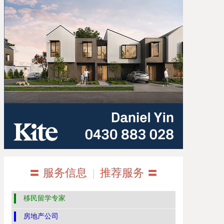
〓 服务信息
|
推荐服务 〓
移民留学专家
房地产公司