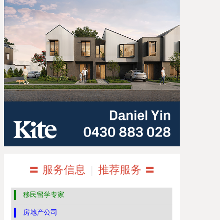
〓 服务信息
|
推荐服务 〓
移民留学专家
房地产公司