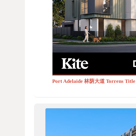
BB
S.c
Port Adelaide 林荫大道 Torrens T
om