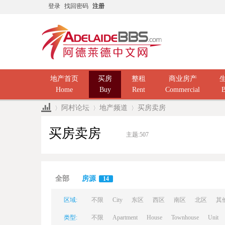
登录
找回密码
注册
地产首页
买房
整租
商业房产
Home
Buy
Rent
Commercial
B
阿村论坛
地产频道
买房卖房
买房卖房
主题:
507
Ad
»
›
›
全部
房源
14
区域:
不限
City
东区
西区
南区
北区
其
类型:
不限
Apartment
House
Townhouse
Unit