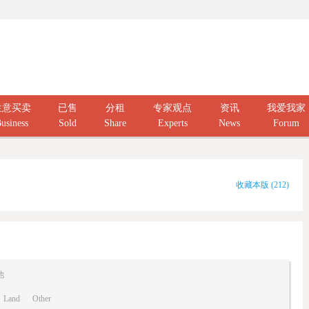
生意买卖
已售
分租
专家观点
资讯
我爱我家
usiness
Sold
Share
Experts
News
Forum
收藏本版
(
212
)
他
Land
Other