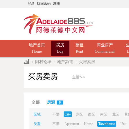
登录
找回密码
注册
地产首页
买房
整租
商业房产
Home
Buy
Rent
Commercial
B
阿村论坛
地产频道
买房卖房
买房卖房
主题:
507
Ad
»
›
›
全部
房源
9
区域:
不限
City
东区
西区
南区
北区
其
类型:
不限
Apartment
House
Townhouse
Unit