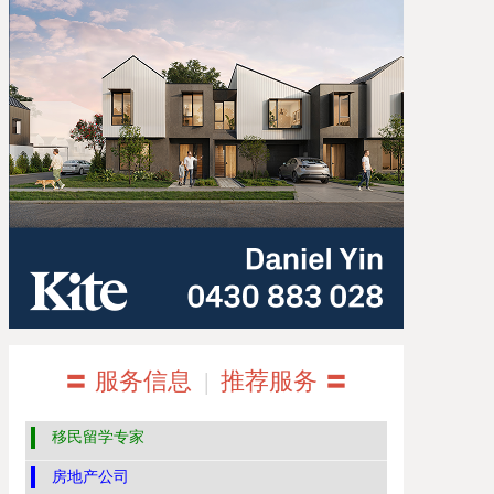
〓 服务信息
|
推荐服务 〓
移民留学专家
房地产公司