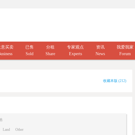
生意买卖
已售
分租
专家观点
资讯
我爱我家
usiness
Sold
Share
Experts
News
Forum
收藏本版
(
212
)
他
Land
Other