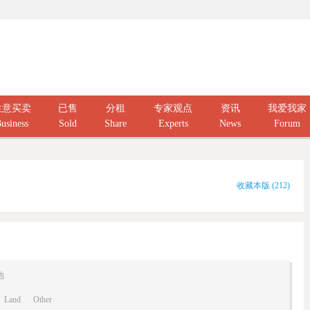
生意买卖
已售
分租
专家观点
资讯
我爱我家
usiness
Sold
Share
Experts
News
Forum
收藏本版
(
212
)
他
Land
Other