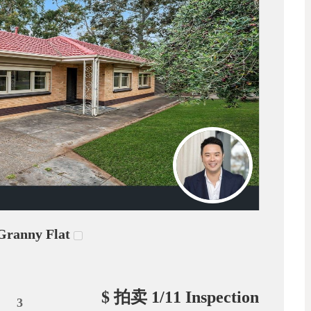
nny Flat
$ 拍卖 1/11 Inspection
3