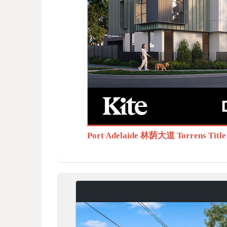
BB
S.c
Port Adelaide 林荫大道 Torrens T
om