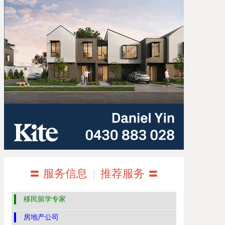
〓 服务信息
|
推荐服务 〓
移民留学专家
房地产公司