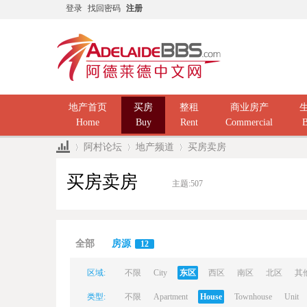
登录
找回密码
注册
地产首页
买房
整租
商业房产
Home
Buy
Rent
Commercial
B
阿村论坛
地产频道
买房卖房
买房卖房
主题:
507
Ad
»
›
›
全部
房源
12
区域:
不限
City
东区
西区
南区
北区
其
类型:
不限
Apartment
House
Townhouse
Unit