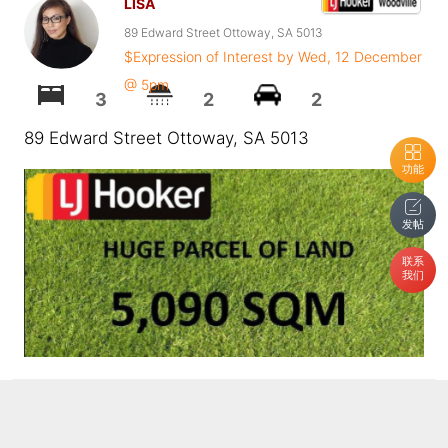
LISA
89 Edward Street Ottoway, SA 5013
$Expression of Interest by Wed, 12 December
@ 5pm
3
2
2
89 Edward Street Ottoway, SA 5013
功能
发帖
联系
我们