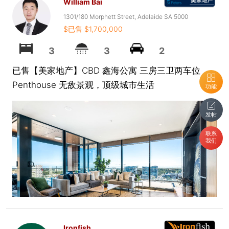
William Bai
1301/180 Morphett Street, Adelaide SA 5000
$已售 $1,700,000
3
3
2
已售【美家地产】CBD 鑫海公寓 三房三卫两车位
Penthouse 无敌景观，顶级城市生活
功能
发帖
联系
我们
Ironfish