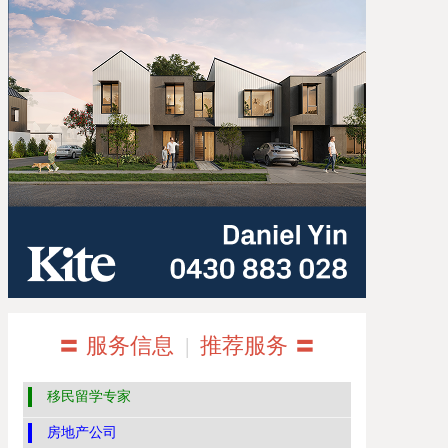
〓 服务信息
|
推荐服务 〓
移民留学专家
房地产公司