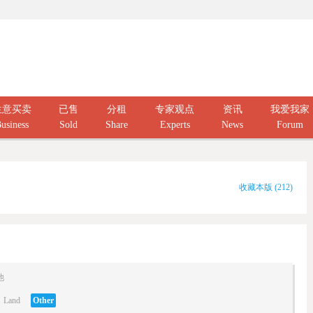
生意买卖
已售
分租
专家观点
资讯
我爱我家
usiness
Sold
Share
Experts
News
Forum
收藏本版
(
212
)
他
Land
Other