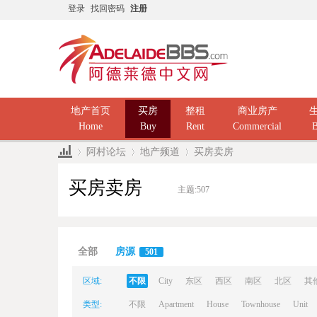
登录
找回密码
注册
地产首页
买房
整租
商业房产
Home
Buy
Rent
Commercial
B
阿村论坛
地产频道
买房卖房
买房卖房
主题:
507
Ad
»
›
›
全部
房源
501
区域:
不限
City
东区
西区
南区
北区
其
类型:
不限
Apartment
House
Townhouse
Unit