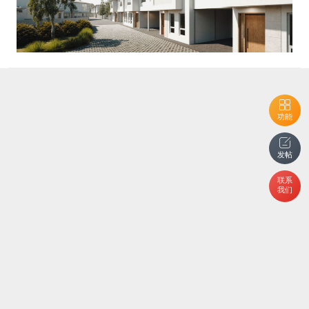
功能
发帖
联系
我们