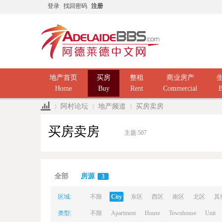
登录
找回密码
注册
地产首页
买房
整租
商业房产
Home
Buy
Rent
Commercial
B
阿村论坛
地产频道
买房卖房
买房卖房
主题:
507
Ad
»
›
›
全部
房源
3
区域:
不限
City
东区
西区
南区
北区
其
类型:
不限
Apartment
House
Townhouse
Unit