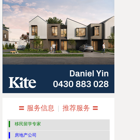
〓 服务信息
|
推荐服务 〓
移民留学专家
房地产公司