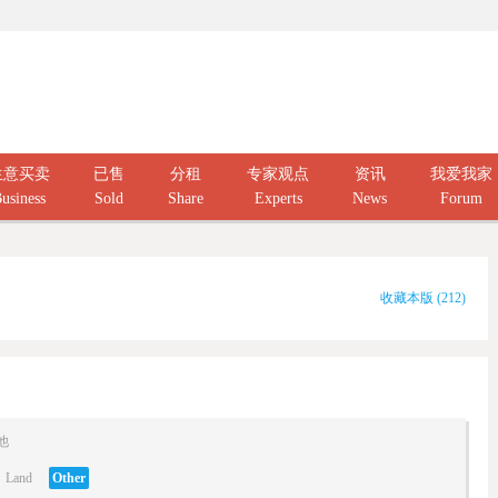
生意买卖
已售
分租
专家观点
资讯
我爱我家
usiness
Sold
Share
Experts
News
Forum
收藏本版
(
212
)
他
Land
Other