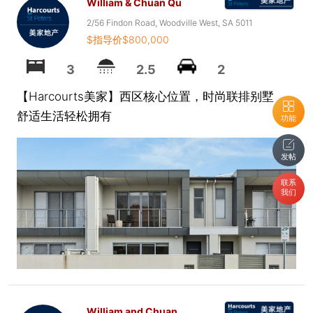
William & Chuan Qu
2/56 Findon Road, Woodville West, SA 5011
$指导价$800,000
3
2.5
2
【Harcourts美家】西区核心位置，时尚联排别墅，
舒适生活轻松拥有
功能
发帖
联系
我们
William and Chuan