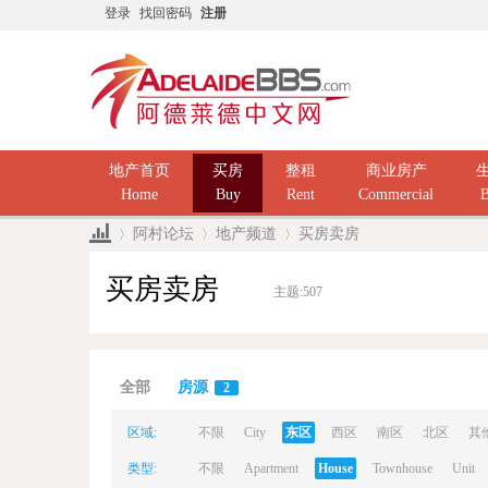
登录
找回密码
注册
地产首页
买房
整租
商业房产
Home
Buy
Rent
Commercial
B
阿村论坛
地产频道
买房卖房
买房卖房
主题:
507
Ad
»
›
›
全部
房源
2
区域:
不限
City
东区
西区
南区
北区
其
类型:
不限
Apartment
House
Townhouse
Unit