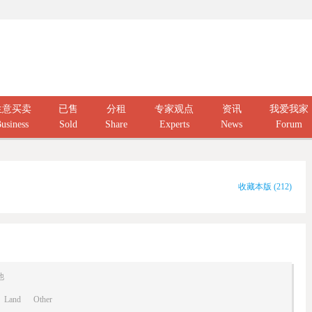
生意买卖
已售
分租
专家观点
资讯
我爱我家
usiness
Sold
Share
Experts
News
Forum
收藏本版
(
212
)
他
Land
Other