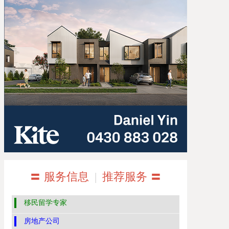
〓 服务信息
|
推荐服务 〓
移民留学专家
房地产公司