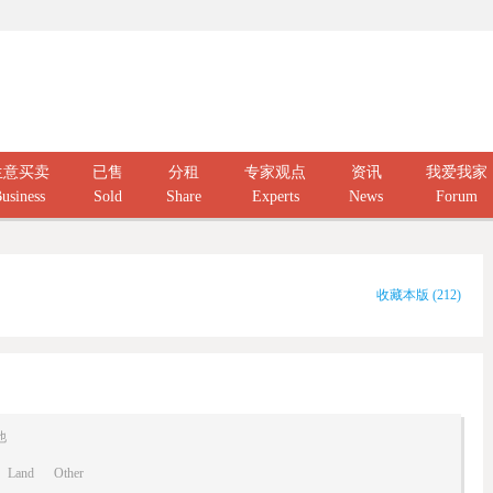
生意买卖
已售
分租
专家观点
资讯
我爱我家
usiness
Sold
Share
Experts
News
Forum
收藏本版
(
212
)
他
Land
Other