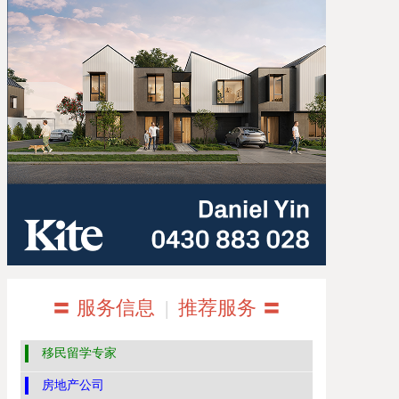
〓 服务信息
|
推荐服务 〓
移民留学专家
房地产公司