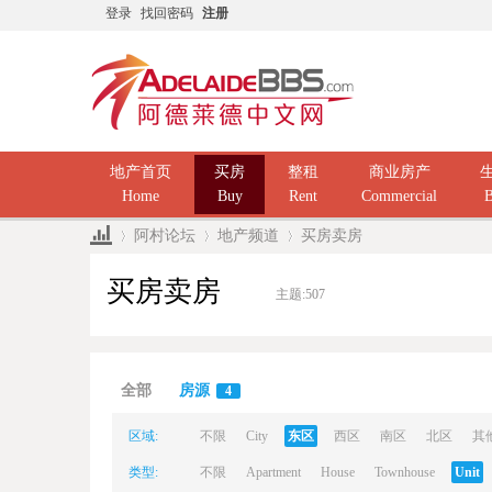
登录
找回密码
注册
地产首页
买房
整租
商业房产
Home
Buy
Rent
Commercial
B
阿村论坛
地产频道
买房卖房
买房卖房
主题:
507
Ad
»
›
›
全部
房源
4
区域:
不限
City
东区
西区
南区
北区
其
类型:
不限
Apartment
House
Townhouse
Unit