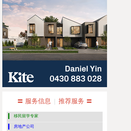
〓 服务信息
|
推荐服务 〓
移民留学专家
房地产公司