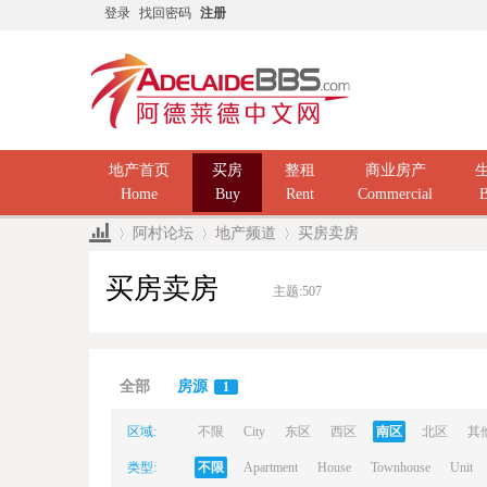
登录
找回密码
注册
地产首页
买房
整租
商业房产
Home
Buy
Rent
Commercial
B
阿村论坛
地产频道
买房卖房
买房卖房
主题:
507
Ad
»
›
›
全部
房源
1
区域:
不限
City
东区
西区
南区
北区
其
类型:
不限
Apartment
House
Townhouse
Unit