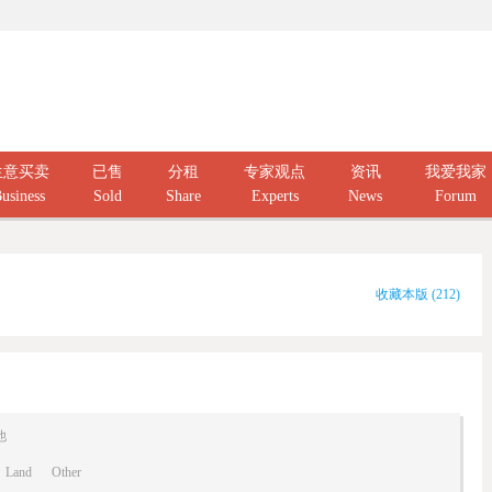
生意买卖
已售
分租
专家观点
资讯
我爱我家
usiness
Sold
Share
Experts
News
Forum
收藏本版
(
212
)
他
Land
Other