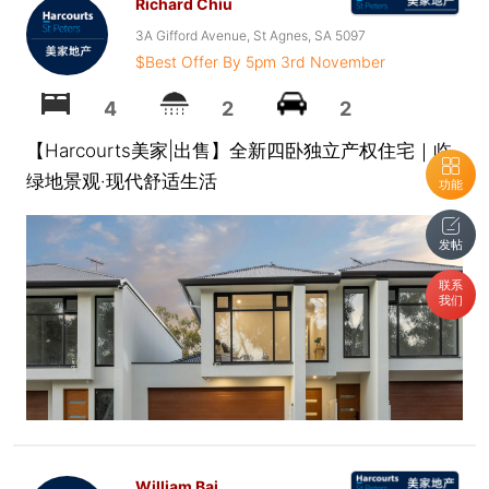
Richard Chiu
3A Gifford Avenue, St Agnes, SA 5097
$Best Offer By 5pm 3rd November
4
2
2
【Harcourts美家|出售】全新四卧独立产权住宅｜临
绿地景观·现代舒适生活
功能
发帖
联系
我们
William Bai