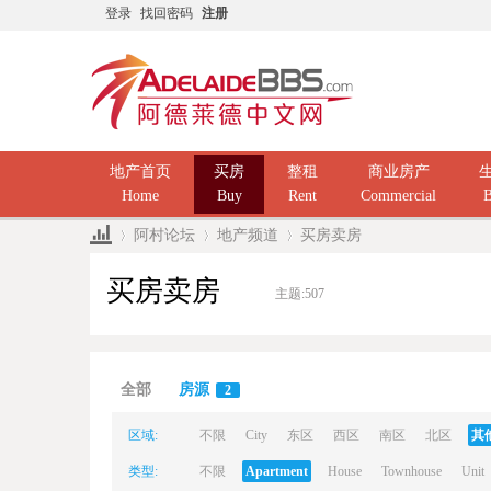
登录
找回密码
注册
地产首页
买房
整租
商业房产
Home
Buy
Rent
Commercial
B
阿村论坛
地产频道
买房卖房
买房卖房
主题:
507
Ad
»
›
›
全部
房源
2
区域:
不限
City
东区
西区
南区
北区
其
类型:
不限
Apartment
House
Townhouse
Unit