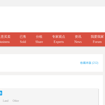
生意买卖
已售
分租
专家观点
资讯
我爱我家
usiness
Sold
Share
Experts
News
Forum
收藏本版
(
212
)
他
Land
Other