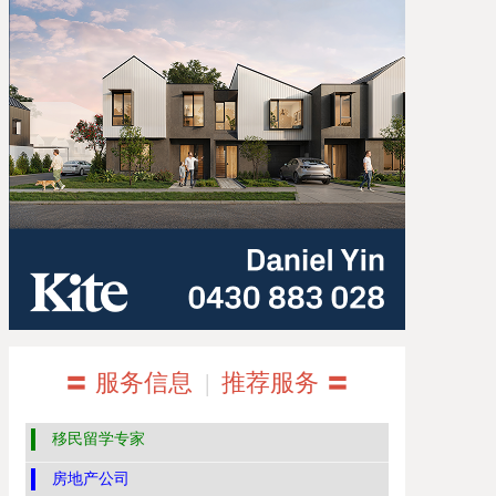
〓 服务信息
|
推荐服务 〓
移民留学专家
房地产公司