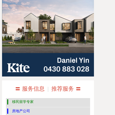
〓 服务信息
|
推荐服务 〓
移民留学专家
房地产公司