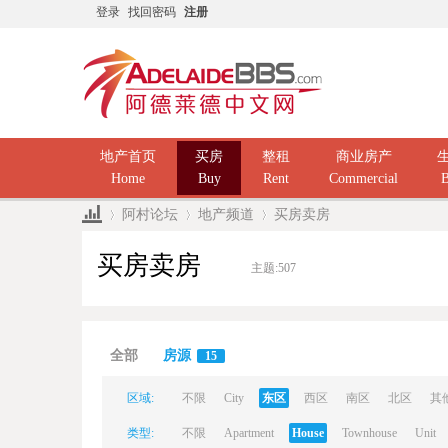
登录
找回密码
注册
地产首页
买房
整租
商业房产
Home
Buy
Rent
Commercial
B
阿村论坛
地产频道
买房卖房
买房卖房
主题:
507
Ad
»
›
›
全部
房源
15
区域:
不限
City
东区
西区
南区
北区
其
类型:
不限
Apartment
House
Townhouse
Unit