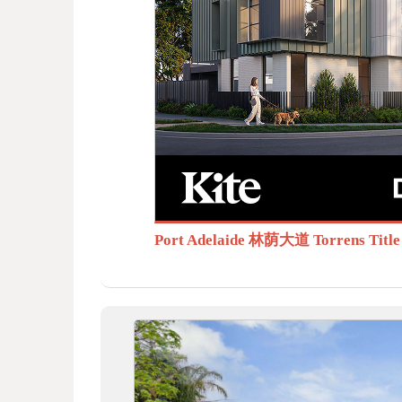
BB
S.c
Port Adelaide 林荫大道 Torrens T
om