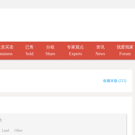
生意买卖
已售
分租
专家观点
资讯
我爱我家
usiness
Sold
Share
Experts
News
Forum
收藏本版
(
212
)
他
Land
Other