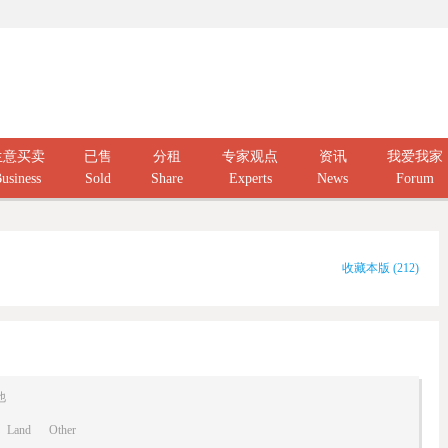
生意买卖
已售
分租
专家观点
资讯
我爱我家
usiness
Sold
Share
Experts
News
Forum
收藏本版
(
212
)
他
Land
Other