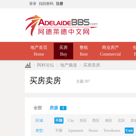
登录
找回密码
注册
地产首页
买房
整租
商业房产
Home
Buy
Rent
Commercial
B
阿村论坛
地产频道
买房卖房
买房卖房
主题:
507
Ad
»
›
›
全部
房源
1
区域:
不限
City
东区
西区
南区
北区
其
类型:
不限
Apartment
House
Townhouse
Unit