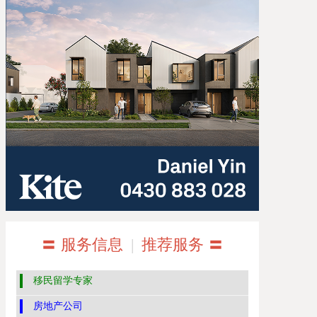
〓 服务信息
|
推荐服务 〓
移民留学专家
房地产公司