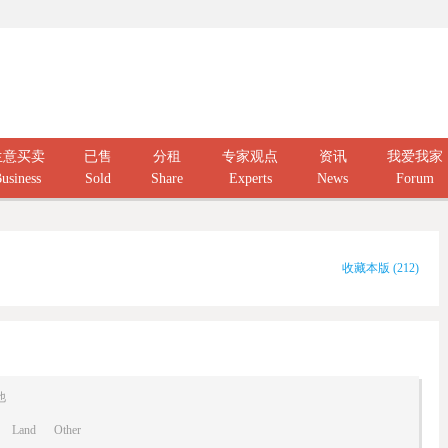
生意买卖
已售
分租
专家观点
资讯
我爱我家
usiness
Sold
Share
Experts
News
Forum
收藏本版
(
212
)
他
Land
Other