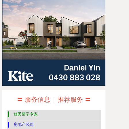
〓 服务信息
|
推荐服务 〓
移民留学专家
房地产公司