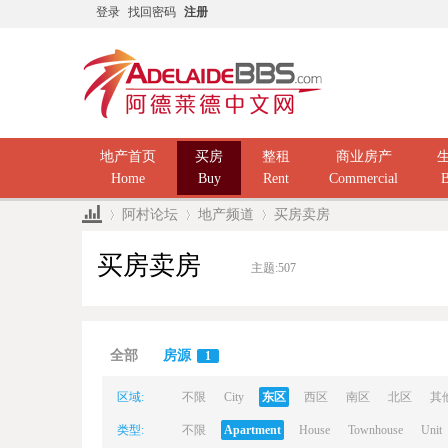
登录
找回密码
注册
地产首页
买房
整租
商业房产
Home
Buy
Rent
Commercial
B
阿村论坛
地产频道
买房卖房
买房卖房
主题:
507
Ad
»
›
›
全部
房源
1
区域:
不限
City
东区
西区
南区
北区
其
类型:
不限
Apartment
House
Townhouse
Unit