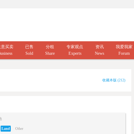
生意买卖
已售
分租
专家观点
资讯
我爱我家
usiness
Sold
Share
Experts
News
Forum
收藏本版
(
212
)
他
Land
Other