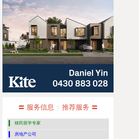
〓 服务信息
|
推荐服务 〓
移民留学专家
房地产公司