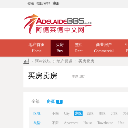
登录
找回密码
注册
地产首页
买房
整租
商业房产
Home
Buy
Rent
Commercial
B
阿村论坛
地产频道
买房卖房
买房卖房
主题:
507
Ad
»
›
›
全部
房源
1
区域:
不限
City
东区
西区
南区
北区
其
类型:
不限
Apartment
House
Townhouse
Unit